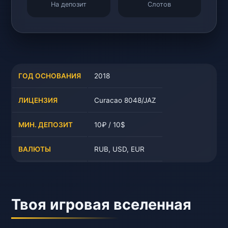
На депозит
Слотов
ГОД ОСНОВАНИЯ
2018
ЛИЦЕНЗИЯ
Curacao 8048/JAZ
МИН. ДЕПОЗИТ
10₽ / 10$
ВАЛЮТЫ
RUB, USD, EUR
Твоя игровая вселенная