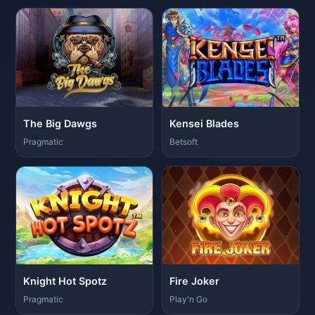
The Big Dawgs
Kensei Blades
Pragmatic
Betsoft
Knight Hot Spotz
Fire Joker
Pragmatic
Play'n Go