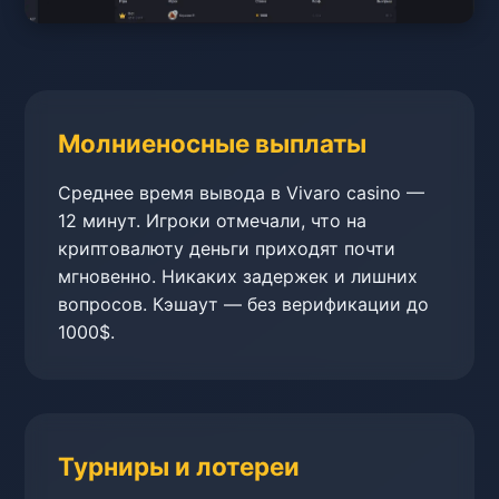
Молниеносные выплаты
Среднее время вывода в Vivaro casino —
12 минут. Игроки отмечали, что на
криптовалюту деньги приходят почти
мгновенно. Никаких задержек и лишних
вопросов. Кэшаут — без верификации до
1000$.
Турниры и лотереи