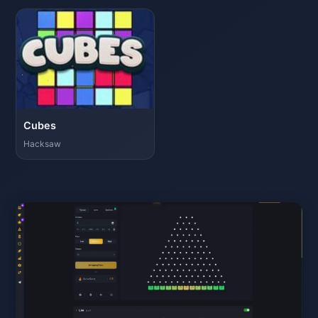
Cubes
Hacksaw