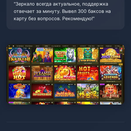
"Зеркало всегда актуальное, поддержка
отвечает за минуту. Вывел 300 баксов на
карту без вопросов. Рекомендую!"