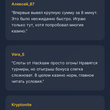
Алексей_87
"Впервые вывел крупную сумму за 8 минут.
Это было неожиданно быстро. Играю
только тут, хотя попробовал многие
казино."
Vera_S
"Слоты от Hacksaw просто огонь! Нравятся
турниры, но отыгрыш бонуса слегка
сложноват. В целом казино норм, главное
читать условия."
Kryptonite