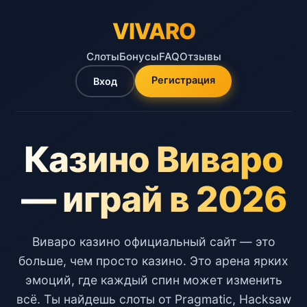
VIVARO
Слоты
Бонусы
FAQ
Отзывы
Регистрация
Вход
Казино Виваро
— играй в 2026
Виваро казино официальный сайт — это
больше, чем просто казино. Это арена ярких
эмоций, где каждый спин может изменить
всё. Ты найдешь слоты от Pragmatic, Hacksaw