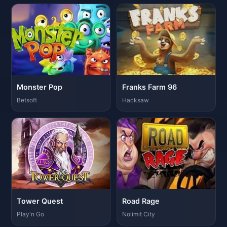
Monster Pop
Franks Farm 96
Betsoft
Hacksaw
Tower Quest
Road Rage
Play'n Go
Nolimit City